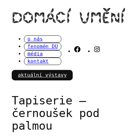
Přeskočit
na
obsah
o nás
fenomén DU
Facebook
Instagram
média
kontakt
aktuální výstavy
Tapiserie –
černoušek pod
palmou