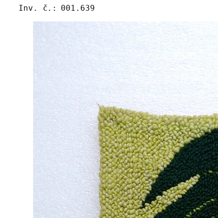
Inv. č.:
001.639