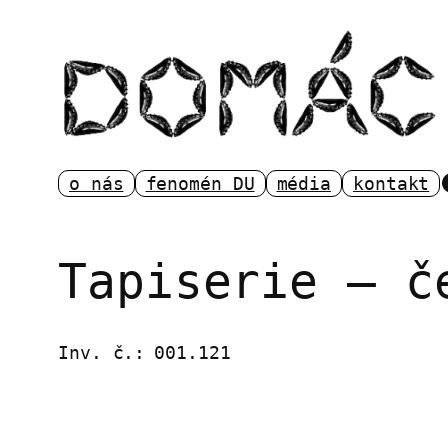
Přeskočit
na
obsah
o nás
fenomén DU
média
kontakt
Tapiserie – č
Inv. č.:
001.121