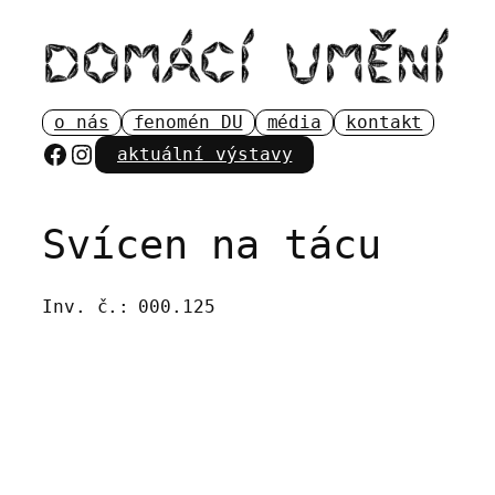
Přeskočit
na
obsah
o nás
fenomén DU
média
kontakt
Facebook
Instagram
aktuální výstavy
Svícen na tácu
Inv. č.:
000.125