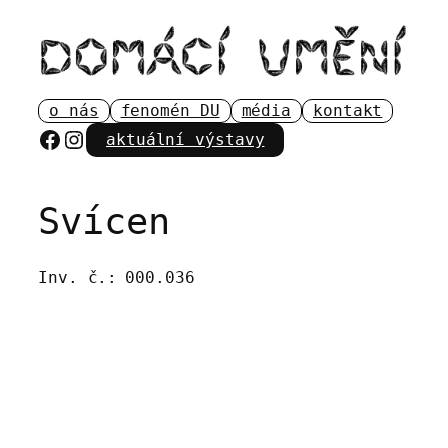
Přeskočit
na
obsah
o nás
fenomén DU
média
kontakt
Facebook
Instagram
aktuální výstavy
Svícen
Inv. č.:
000.036