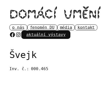
Přeskočit
na
obsah
o nás
fenomén DU
média
kontakt
Facebook
Instagram
aktuální výstavy
Švejk
Inv. č.:
000.465