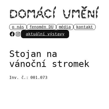
Přeskočit
na
obsah
o nás
fenomén DU
média
kontakt
Facebook
Instagram
aktuální výstavy
Stojan na
vánoční stromek
Inv. č.:
001.073