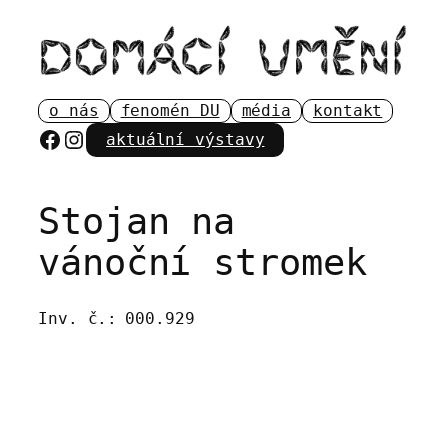
Přeskočit
na
obsah
o nás
fenomén DU
média
kontakt
Facebook
Instagram
aktuální výstavy
Stojan na
vánoční stromek
Inv. č.:
000.929