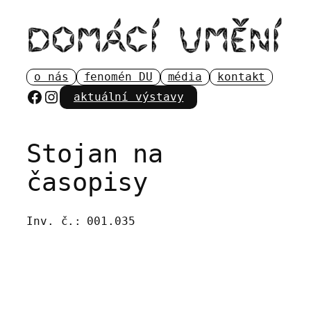
Přeskočit
na
obsah
o nás
fenomén DU
média
kontakt
Facebook
Instagram
aktuální výstavy
Stojan na
časopisy
Inv. č.:
001.035