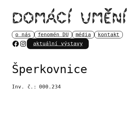
Přeskočit
na
obsah
o nás
fenomén DU
média
kontakt
Facebook
Instagram
aktuální výstavy
Šperkovnice
Inv. č.:
000.234