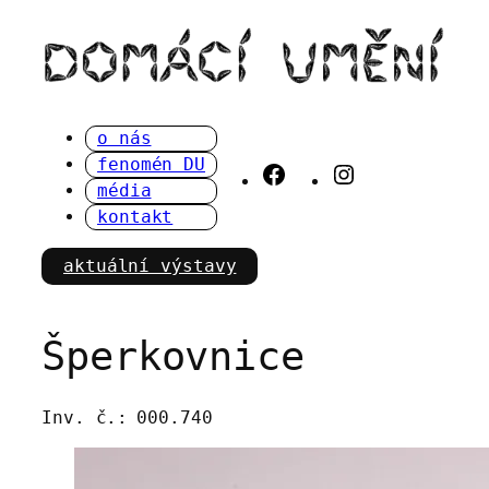
Přeskočit
na
obsah
o nás
fenomén DU
Facebook
Instagram
média
kontakt
aktuální výstavy
Šperkovnice
Inv. č.:
000.740