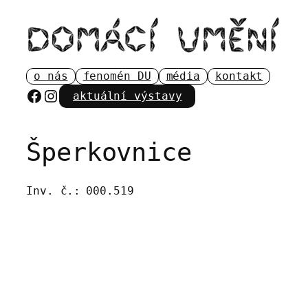
Přeskočit
na
obsah
o nás
fenomén DU
média
kontakt
Facebook
Instagram
aktuální výstavy
Šperkovnice
Inv. č.:
000.519