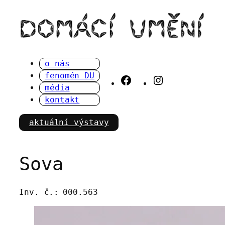
Přeskočit
na
obsah
o nás
fenomén DU
Facebook
Instagram
média
kontakt
aktuální výstavy
Sova
Inv. č.:
000.563