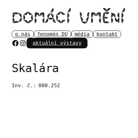
Přeskočit
na
obsah
o nás
fenomén DU
média
kontakt
Facebook
Instagram
aktuální výstavy
Skalára
Inv. č.:
000.252