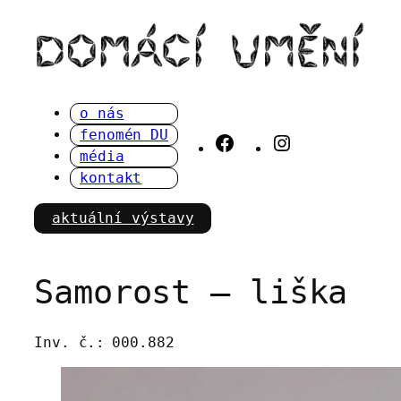
Přeskočit
na
obsah
o nás
fenomén DU
Facebook
Instagram
média
kontakt
aktuální výstavy
Samorost – liška
Inv. č.:
000.882