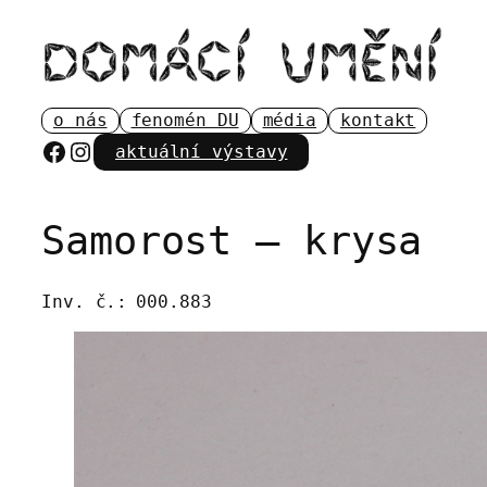
Přeskočit
na
obsah
o nás
fenomén DU
média
kontakt
Facebook
Instagram
aktuální výstavy
Samorost – krysa
Inv. č.:
000.883