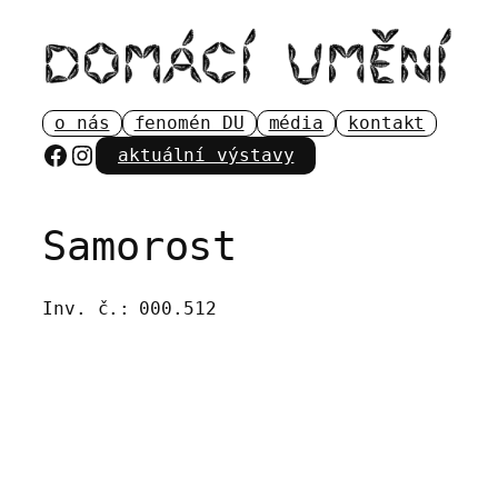
Přeskočit
na
obsah
o nás
fenomén DU
média
kontakt
Facebook
Instagram
aktuální výstavy
Samorost
Inv. č.:
000.512