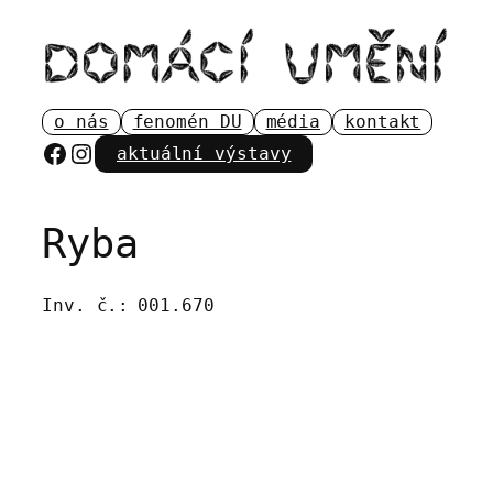
Přeskočit
na
obsah
o nás
fenomén DU
média
kontakt
Facebook
Instagram
aktuální výstavy
Ryba
Inv. č.:
001.670