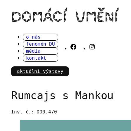
Přeskočit
na
obsah
o nás
fenomén DU
Facebook
Instagram
média
kontakt
aktuální výstavy
Rumcajs s Mankou
Inv. č.:
000.470