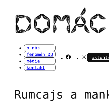
Přeskočit
na
obsah
o nás
fenomén DU
Facebook
Instagra
aktuál
média
kontakt
Rumcajs a man