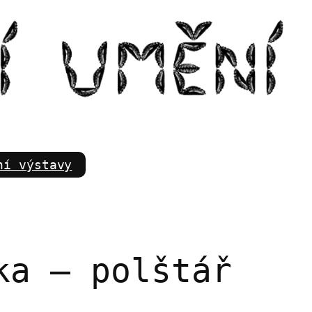
m
ní výstavy
ka – polštář