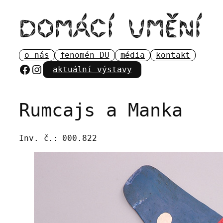
Přeskočit
na
obsah
o nás
fenomén DU
média
kontakt
Facebook
Instagram
aktuální výstavy
Rumcajs a Manka
Inv. č.:
000.822