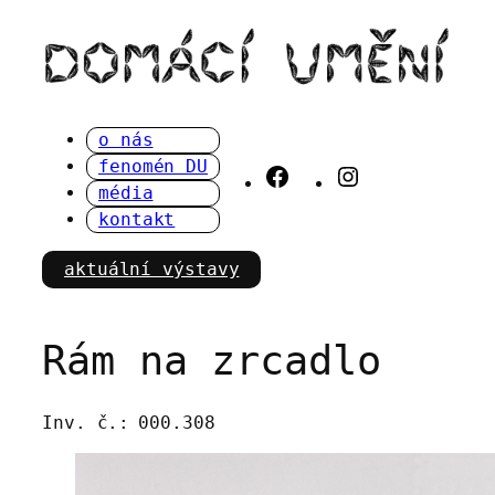
Přeskočit
na
obsah
o nás
fenomén DU
Facebook
Instagram
média
kontakt
aktuální výstavy
Rám na zrcadlo
Inv. č.:
000.308