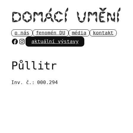
Přeskočit
na
obsah
o nás
fenomén DU
média
kontakt
Facebook
Instagram
aktuální výstavy
Půllitr
Inv. č.:
000.294