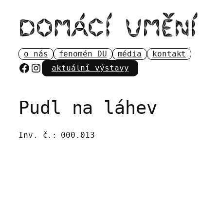
Přeskočit
na
obsah
o nás
fenomén DU
média
kontakt
Facebook
Instagram
aktuální výstavy
Pudl na láhev
Inv. č.:
000.013