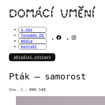
Přeskočit
na
obsah
o nás
fenomén DU
Facebook
Instagram
média
kontakt
aktuální výstavy
Pták – samorost
Inv. č.:
000.548