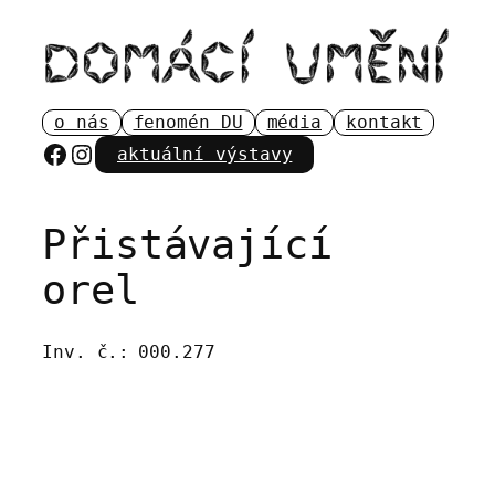
Přeskočit
na
obsah
o nás
fenomén DU
média
kontakt
Facebook
Instagram
aktuální výstavy
Přistávající
orel
Inv. č.:
000.277