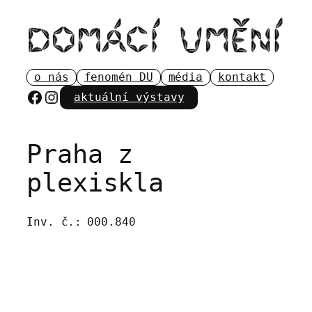
Přeskočit
na
obsah
o nás
fenomén DU
média
kontakt
Facebook
Instagram
aktuální výstavy
Praha z
plexiskla
Inv. č.:
000.840