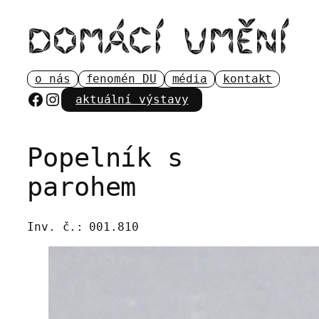
Přeskočit
na
obsah
o nás
fenomén DU
média
kontakt
Facebook
Instagram
aktuální výstavy
Popelník s
parohem
Inv. č.:
001.810