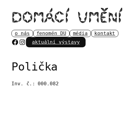
Přeskočit
na
obsah
o nás
fenomén DU
média
kontakt
Facebook
Instagram
aktuální výstavy
Polička
Inv. č.:
000.082