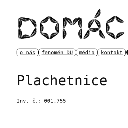
Přeskočit
na
obsah
o nás
fenomén DU
média
kontakt
Plachetnice
Inv. č.:
001.755