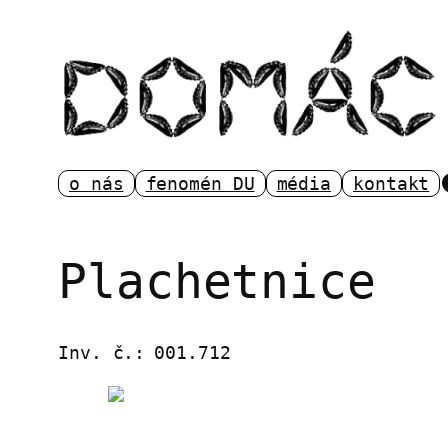
Přeskočit
na
obsah
o nás
fenomén DU
média
kontakt
Plachetnice
Inv. č.:
001.712