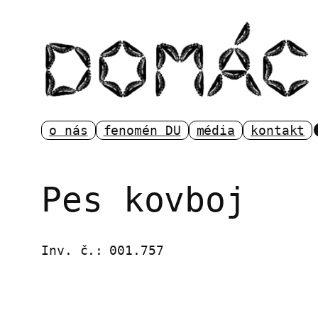
Přeskočit
na
obsah
o nás
fenomén DU
média
kontakt
Pes kovboj
Inv. č.:
001.757