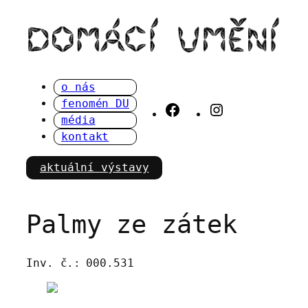
Přeskočit
na
obsah
o nás
fenomén DU
Facebook
Instagram
média
kontakt
aktuální výstavy
Palmy ze zátek
Inv. č.:
000.531