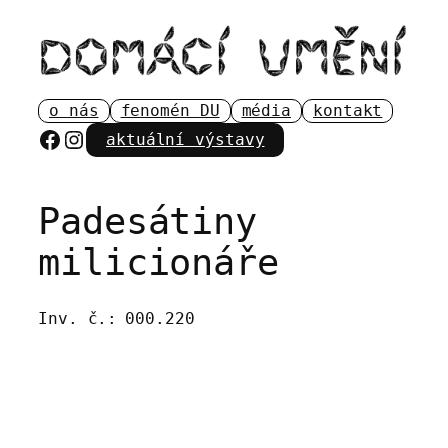
Přeskočit
na
obsah
o nás
fenomén DU
média
kontakt
Facebook
Instagram
aktuální výstavy
Padesátiny
milicionáře
Inv. č.:
000.220