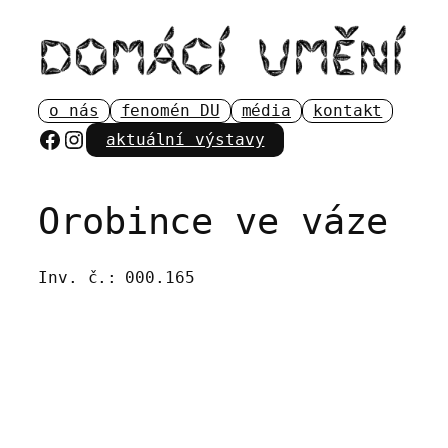
Přeskočit
na
obsah
o nás
fenomén DU
média
kontakt
Facebook
Instagram
aktuální výstavy
Orobince ve váze
Inv. č.:
000.165