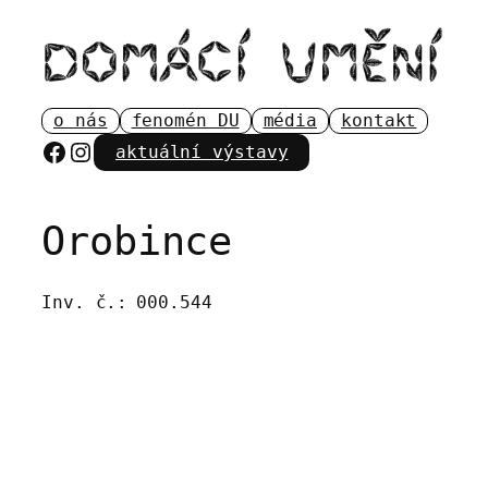
Přeskočit
na
obsah
o nás
fenomén DU
média
kontakt
Facebook
Instagram
aktuální výstavy
Orobince
Inv. č.:
000.544