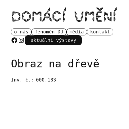
Přeskočit
na
obsah
o nás
fenomén DU
média
kontakt
Facebook
Instagram
aktuální výstavy
Obraz na dřevě
Inv. č.:
000.183