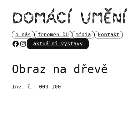
Přeskočit
na
obsah
o nás
fenomén DU
média
kontakt
Facebook
Instagram
aktuální výstavy
Obraz na dřevě
Inv. č.:
000.100