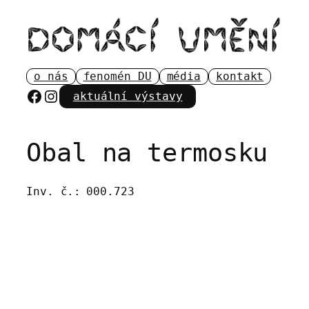
Přeskočit
na
obsah
o nás
fenomén DU
média
kontakt
Facebook
Instagram
aktuální výstavy
Obal na termosku
Inv. č.:
000.723