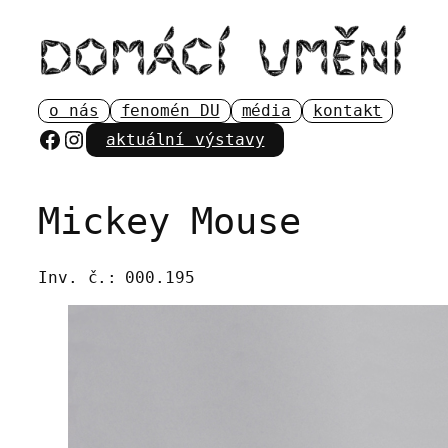
Přeskočit
na
obsah
o nás
fenomén DU
média
kontakt
Facebook
Instagram
aktuální výstavy
Mickey Mouse
Inv. č.:
000.195