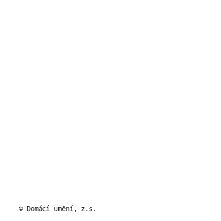
© Domácí umění, z.s.