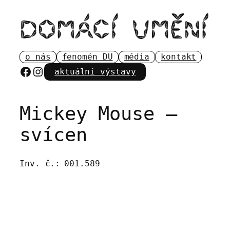
Přeskočit
na
obsah
o nás
fenomén DU
média
kontakt
Facebook
Instagram
aktuální výstavy
Mickey Mouse –
svícen
Inv. č.:
001.589