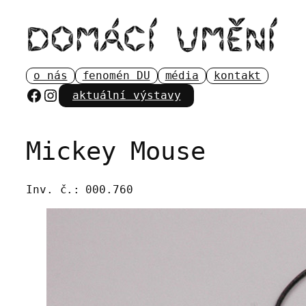
Přeskočit
na
obsah
o nás
fenomén DU
média
kontakt
Facebook
Instagram
aktuální výstavy
Mickey Mouse
Inv. č.:
000.760