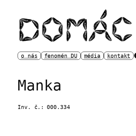
Přeskočit
na
obsah
o nás
fenomén DU
média
kontakt
Manka
Inv. č.:
000.334