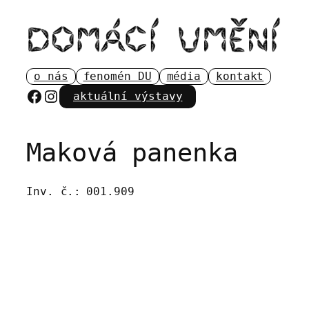
Přeskočit
na
obsah
o nás
fenomén DU
média
kontakt
Facebook
Instagram
aktuální výstavy
Maková panenka
Inv. č.:
001.909