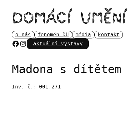
Přeskočit
na
obsah
o nás
fenomén DU
média
kontakt
Facebook
Instagram
aktuální výstavy
Madona s dítětem
Inv. č.:
001.271