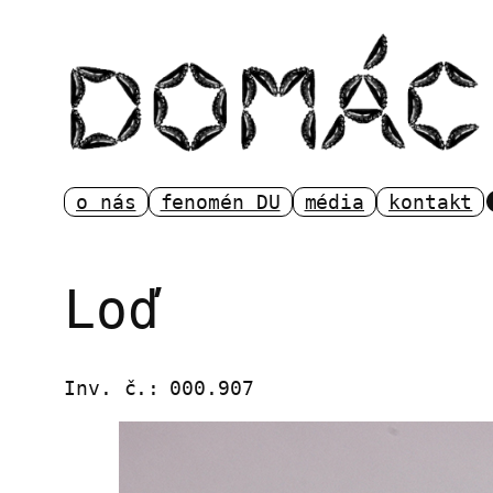
Přeskočit
na
obsah
o nás
fenomén DU
média
kontakt
Loď
Inv. č.:
000.907