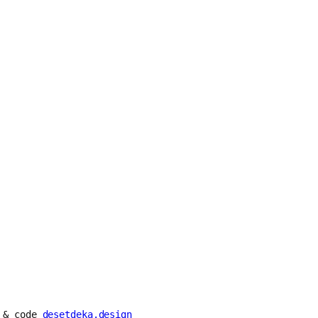
n & code
desetdeka.design