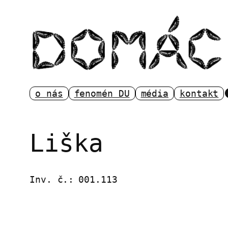
Přeskočit
na
obsah
o nás
fenomén DU
média
kontakt
Liška
Inv. č.:
001.113