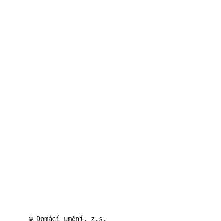
© Domácí umění, z.s.