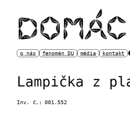
Přeskočit
na
obsah
o nás
fenomén DU
média
kontakt
Lampička z pl
Inv. č.:
001.552