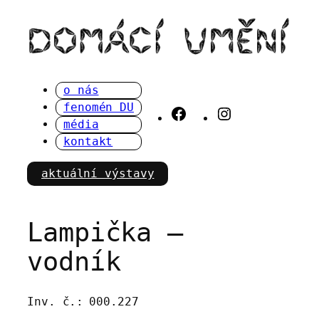
Přeskočit
na
obsah
o nás
fenomén DU
Facebook
Instagram
média
kontakt
aktuální výstavy
Lampička –
vodník
Inv. č.:
000.227