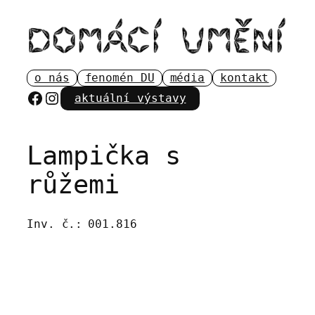
Přeskočit
na
obsah
o nás
fenomén DU
média
kontakt
Facebook
Instagram
aktuální výstavy
Lampička s
růžemi
Inv. č.:
001.816