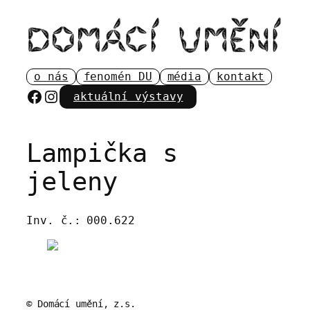
Přeskočit
na
obsah
o nás
fenomén DU
média
kontakt
Facebook
Instagram
aktuální výstavy
Lampička s
jeleny
Inv. č.:
000.622
© Domácí umění, z.s.